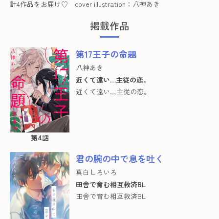
計4作品をお届け♡ cover illustration：八神あき
掲載作品
第17王子の命題
八神あき
近くて遠い…主従の恋。
近くて遠い…主従の恋。
第4話
君の腕の中で息を吐く
真白しろいろ
田舎で育む相互救済BL
田舎で育む相互救済BL