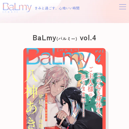
きみと過ごす、心地いい時間
BaLmy
vol.4
(バルミー)