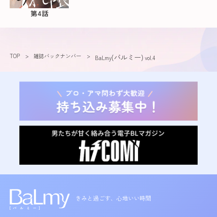
第4話
TOP
雑誌バックナンバー
(バルミー)
BaLmy
vol.4
きみと過ごす、心地いい時間