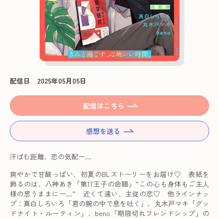
配信日 2025年05月05日
配信はこちら
感想を送る
汗ばむ距離、恋の気配ー…
爽やかで甘酸っぱい、初夏のBLストーリーをお届け♡ 表紙を
飾るのは、八神あき「第17王子の命題」”この心も身体もご主人
様の思うままにー…” 近くて遠い、主従の恋♡ 他ラインナッ
プ：真白しろいろ「君の腕の中で息を吐く」、丸木戸マキ「グッ
ドナイト・ルーティン」、beno「期限切れフレンドシップ」の